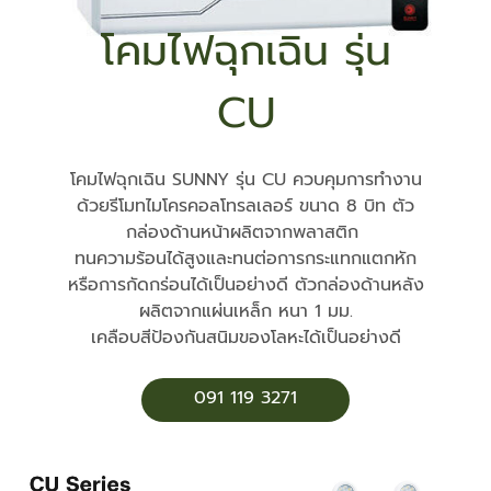
โคมไฟฉุกเฉิน รุ่น
CU
โคมไฟฉุกเฉิน SUNNY รุ่น CU ควบคุมการทำงาน
ด้วยรีโมทไมโครคอลโทรลเลอร์ ขนาด 8 บิท ตัว
กล่องด้านหน้าผลิตจากพลาสติก
ทนความร้อนได้สูงและทนต่อการกระแทกแตกหัก
หรือการกัดกร่อนได้เป็นอย่างดี ตัวกล่องด้านหลัง
ผลิตจากแผ่นเหล็ก หนา 1 มม.
เคลือบสีป้องกันสนิมของโลหะได้เป็นอย่างดี
091 119 3271