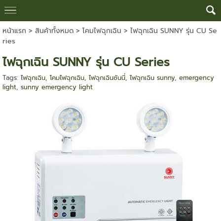
หน้าแรก
>
สินค้าทั้งหมด
>
โคมไฟฉุกเฉิน
>
ไฟฉุกเฉิน SUNNY รุ่น CU Se
ries
ไฟฉุกเฉิน SUNNY รุ่น CU Series
Tags:
ไฟฉุกเฉิน
,
โคมไฟฉุกเฉิน
,
ไฟฉุกเฉินซันนี่
,
ไฟฉุกเฉิน sunny
,
emergency
light
,
sunny emergency light