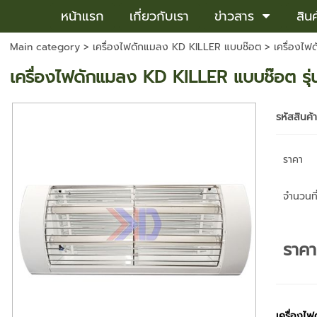
หน้าแรก
เกี่ยวกับเรา
ข่าวสาร
สิน
Main category
>
เครื่องไฟดักแมลง KD KILLER แบบช๊อต
> เครื่องไฟ
เครื่องไฟดักแมลง KD KILLER แบบช๊อต ร
รหัสสินค้
ราคา
จำนวนที่
ราค
เครื่องไ