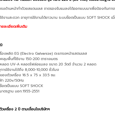
แกรงด้านหน้าทำด้วยสแตนเลส ถาดรองรับแมลงได้ออกแบบมาเพื่อป้องกันการ
ิดใช้งานสะดวก อายุการใช้งานได้ยาวนาน ระบบช๊อตเป็นแบบ SOFT SHOCK เมื
ยละเอียดเพิ่มเติม
ยด
ครื่องผลิต EG (Electro Galvanize) ตะแกรงหน้าแสตนเลส
คลุมพื้นที่ใช้งาน 150-200 ตารางเมตร
ับหลอด UV-A หลอดไฟล่อแมลง ขนาด 20 วัตต์ จำนวน 2 หลอด
ยุการใช้งานได้ถึง 8,000-10,000 ชั่วโมง
ของตัวเครื่อง 16.5 x 75 x 33.5 ซม.
ฟฟ้า 220v/50Hz
ช๊อตเป็นแบบ SOFT SHOCK
ับมาตรฐาน มอก.1955-2551
ตัวเครื่อง 2 ปี ตามเงื่อนไขบริษัทฯ