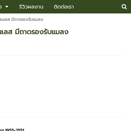
ง
รีวิวผลงาน
ติดต่อเรา
แตนเลส มีถาดรองรับแมลง
นเลส มีถาดรองรับแมลง
อก.1955-2551