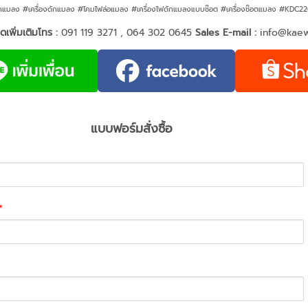
ักแมลง #เครื่องดักแมลง #โคมไฟล่อแมลง #เครื่องไฟดักแมลงแบบช๊อต #เครื่องช๊อตแมลง #KDC2
ดเพิ่มเติมโทร :
091 119 3271 , 064 302 0645
Sales E-mail :
info@kae
แบบฟอร์มสั่งซื้อ
*