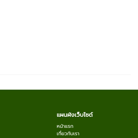
แผนผังเว็บไซต์
หน้าแรก
เกี่ยวกับเรา