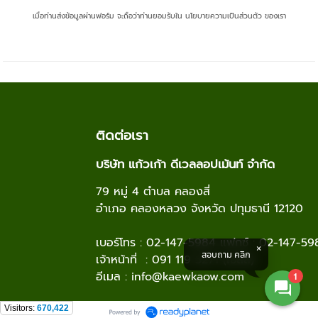
เมื่อท่านส่งข้อมูลผ่านฟอร์ม จะถือว่าท่านยอมรับใน
นโยบายความเป็นส่วนตัว
ของเรา
ติดต่อเรา
บริษัท แก้วเก้า ดีเวลลอปเม้นท์ จำกัด
79 หมู่ 4 ตำบล คลองสี่
อำเภอ คลองหลวง จังหวัด ปทุมธานี 12120
เบอร์โทร : 02-147-5984 แฟกซ์ : 02-147-59
สอบถาม คลิก
เจ้าหน้าที่ : 091 119 3271 (เซลล์)
อีเมล :
info@kaewkaow.com
1
Visitors:
670,422